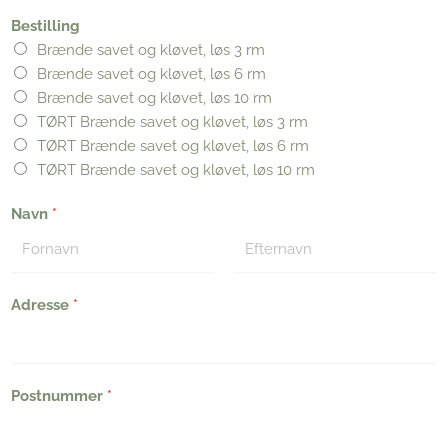
Bestilling
Brænde savet og kløvet, løs 3 rm
Brænde savet og kløvet, løs 6 rm
Brænde savet og kløvet, løs 10 rm
TØRT Brænde savet og kløvet, løs 3 rm
TØRT Brænde savet og kløvet, løs 6 rm
TØRT Brænde savet og kløvet, løs 10 rm
Navn
*
F
L
i
Adresse
*
a
r
s
s
t
t
Postnummer
*